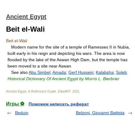
Ancient Egypt
Beit el-Wali
Beit el-Wali
Modern name for the site of a temple of Ramesses II in Nubia,
built early in his reign and depicting his wars. The area is now
flooded by the lake of the Aswan High Dam, but the temple has
been moved to a site near Aswan.
See also
Abu Simbel
;
Amada
;
Gerf Hussein
;
Kalabsha
;
Soleb
.
Historical Dictionary Of Ancient Egypt by Morris L. Bierbrier
Ancient Egypt. A Reference Guide
.
EdwART
.
2011
.
Игры ⚽
Поможем написать реферат
Beduin
Belzoni, Giovanni Battista