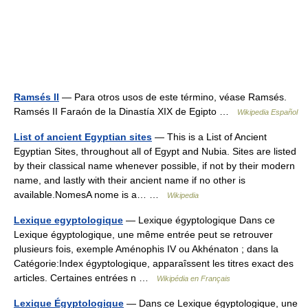
Ramsés II
— Para otros usos de este término, véase Ramsés.
Ramsés II Faraón de la Dinastía XIX de Egipto …
Wikipedia Español
List of ancient Egyptian sites
— This is a List of Ancient
Egyptian Sites, throughout all of Egypt and Nubia. Sites are listed
by their classical name whenever possible, if not by their modern
name, and lastly with their ancient name if no other is
available.NomesA nome is a… …
Wikipedia
Lexique egyptologique
— Lexique égyptologique Dans ce
Lexique égyptologique, une même entrée peut se retrouver
plusieurs fois, exemple Aménophis IV ou Akhénaton ; dans la
Catégorie:Index égyptologique, apparaîssent les titres exact des
articles. Certaines entrées n …
Wikipédia en Français
Lexique Égyptologique
— Dans ce Lexique égyptologique, une