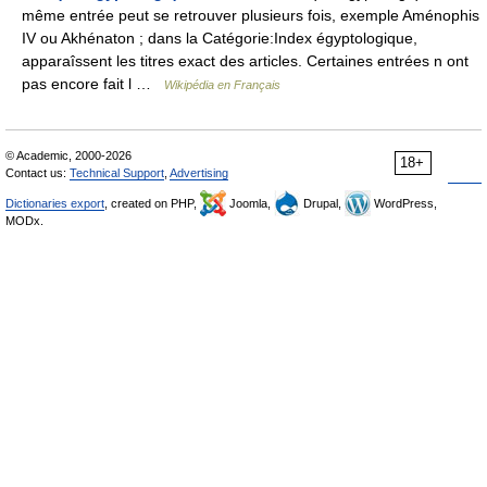
même entrée peut se retrouver plusieurs fois, exemple Aménophis
IV ou Akhénaton ; dans la Catégorie:Index égyptologique,
apparaîssent les titres exact des articles. Certaines entrées n ont
pas encore fait l …
Wikipédia en Français
© Academic, 2000-2026
18+
Contact us:
Technical Support
,
Advertising
Dictionaries export
, created on PHP,
Joomla,
Drupal,
WordPress,
MODx.