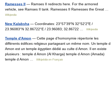
Ramesses II
— Ramses II redirects here. For the armored
vehicle, see Ramses II tank. Ramesses II Ramesses the Great …
Wikipedia
New Kalabsha
— Coordinates: 23°57′39″N 32°52′2″E /
23.96083°N 32.86722°E / 23.96083; 32.86722 …
Wikipedia
Temple d'Amon
— Cette page d’homonymie répertorie les
différents édifices religieux partageant un même nom. Un temple d
Amon est un temple égyptien dédié au culte d Amon. Il en existe
plusieurs : temple d Amon (Al Kharga) temple d Amon (Amada)
temple d Amon …
Wikipédia en Français