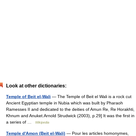
Look at other dictionaries:
Temple of Beit el-Wali
— The Temple of Beit el Wali is a rock cut
Ancient Egyptian temple in Nubia which was built by Pharaoh
Ramesses II and dedicated to the deities of Amun Re, Re Horakhti,
Khnum and Anuket.Arnold Strudwick (2003), p.29] It was the first in
a series of …
Wikipedia
Temple d'Amon (Beit el-Wali)
— Pour les articles homonymes,